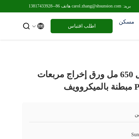
بريد: carol.zhang@shsunsion.com
هاتف 86--13817433928
مسكن


اطلب اقتباس
غطاء PP 500 مل 650 مل ورق إخراج مربعات
ن
Sun