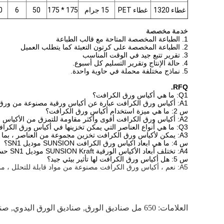
غطاء 1320
غطاء PET
15 جرام
175 * 175
50
6
0
خدمة مخصصة
1. الطباعة المخصصة المتاحة مع قالب الطباعة
2. الطباعة المخصصة على كرتون التعبئة كما يتطلب العميل
3. تقرير تتبع جيد في الوقت المناسب
4. حالة الإنتاج وتقرير التسليم كل أسبوع.
5. نماذج مختلفة محملة في حاوية واحدة.
RFQ.
Q1: ما هي أكياس ورق الكرافت؟
A1: أكياس ورق الكرافت عبارة عن أكياس ورقية مصنوعة من ورق الكرافت.أكياس SUNSION Kraft الورقية ، موديل SN1 ، مصنوعة في الصين.
س 2: ما هي ميزة استخدام أكياس ورق الكرافت؟
A2: أكياس ورق الكرافت أقوى وأكثر مقاومة للتمزق من الأكياس الورقية التقليدية الأخرى.كما أنها أكثر متانة ويمكنها حمل أشياء أثقل.
Q3: ما هي أنواع العناصر التي يمكن تخزينها في أكياس ورق الكرافت؟
A3: يمكن لأكياس ورق الكرافت تخزين مجموعة من العناصر ، بما في ذلك الطعام والألعاب والأجهزة وغيرها.
س 4: ما هي ابعاد اكياس ورق الكرافت SUNSION موديل SN1؟
A4: تختلف أبعاد الأكياس الورقية SUNSION Kraft موديل SN1 حسب حجم ونوع العنصر الذي يتم تخزينه.يرجى الرجوع إلى صفحة المنتج لأبعاد محددة.
س 5: هل أكياس ورق الكرافت لها تأثير بيئي جيد؟
A5: نعم ، أكياس ورق الكرافت مصنوعة من مواد قابلة للتحلل ، مما يجعلها صديقة للبيئة أكثر من الأنواع الأخرى من مواد التعبئة والتغليف.
العلامات:
650 مل صناديق الورق
,
صناديق الورق اليدوي
,
صنا