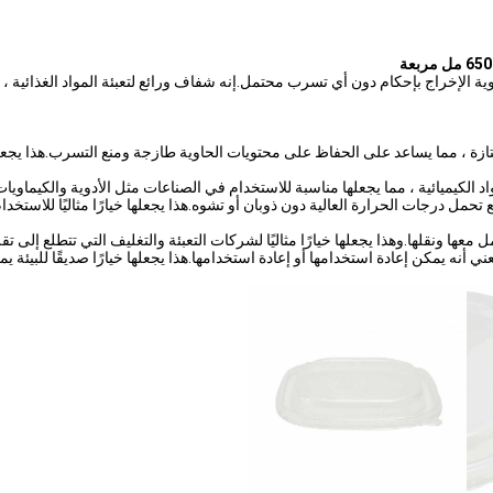
ائم حاوية الإخراج بإحكام دون أي تسرب محتمل.إنه شفاف ورائع لتعبئة المواد الغذائية
ية PP بخصائص منع التسرب الممتازة ، مما يساعد على الحفاظ على محتويات الحاوية طازجة ومنع التسرب.ه
 مما يعني أنها تستطيع تحمل درجات الحرارة العالية دون ذوبان أو تشوه.هذا يجعلها خيارًا مثاليًا