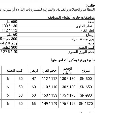
طلب:
المطاعم والحفلات والفنادق والمنزلية للمشروبات الباردة أو شرب عص
مواصفات حاوية الطعام المتوافقة
سعة
650 مل
القطر العلوي
130 * 130
قطر القاع
112 * 112
ارتفاع
60 ملم
وزن وحدة المواد
300 جم + 25 قطعة
مادة
ورق الكراف
كمية التعبئة.
300 قطعة
حجم الورق المقوى
40 * 27.5 * 45 سم
حاوية ورقية يمكن التخلص منها
الحجم
نموذج
حجم القاع
ارتفاع
كمية التعبئة.
n
الأعلى
6
50
47
112 * 112
130 * 130
SN-500
6
50
60
110 * 110
130 * 130
SN-650
6
50
50
153 * 153
175 * 175
SN-980
6
50
65
149 * 149
175 * 175
SN-1320