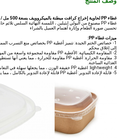
وصف المنتج
غطاء PP لحاوية إخراج كرافت مبطنة بالميكروويف بسعة 500 مل / 650 مل مربعة
غطاء PP مصنوع من البولي إيثيلين ، اللمسة النهائية السلس تل
تحسين صورة الطعام وإثارة اهتمام العميل بالشراء
ميزات غطاء PP:
1- خصائص الختم الجيدة: تتميز أغط
إلى إغلاق محكم.
2- المقاومة الكيميائية: الأغطية PP مقاومة لمجموعة واسعة من المواد الكيميائية ، مما يجعلها مناسبة للاستخدام في الصناعات مثل الأدوية والكيماويات.
3. مقاومة الحرارة: أغطية PP مقاومة للحرارة ،
الغذائية الساخنة.
4. lightweight: اغطية PP خفيفة الوزن ، مما يجعلها سهلة في التعامل معها ونقلها.وهذا يجعلها خيارًا مثاليًا لشركات التعبئة والتغليف التي تتطلع إلى تقليل تكاليف الشحن وتقليل انبعاثات الكربون.
5- قابلة لإعادة التدوير: أغطية PP قابلة لإعادة التدوير بالكامل ، مما يعني أنه يمكن إعادة استخدامها أو إعادة استخدامها.هذا يجعلها خيارًا صديقًا للبيئة يمكن أن يساعد في تقليل النفايات وحماية البيئة.