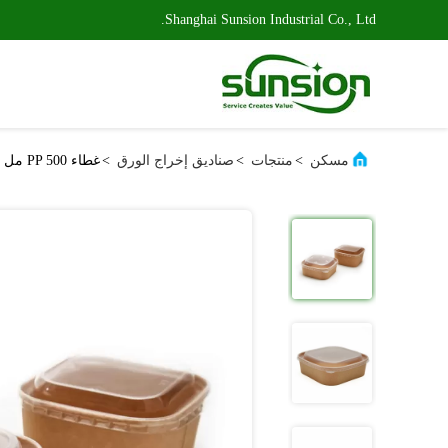
Shanghai Sunsion Industrial Co., Ltd.
مسكن
>
منتجات
>
صناديق إخراج الورق
>
غطاء PP 500 مل 650 مل ورق إخراج مربعات مربعة كرافت PE مبطنة بالميكروويف