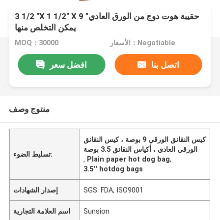
3 1/2 "X 1 1/2" X 9 "حقيبة هوت دوج من الورق العادي
يمكن التخلص منها
الأسعار：Negotiable
MOQ：30000
اتصل بنا
افضل سعر
منتوج وصف
كيس النقانق الورقي 9 بوصة ، كيس النقانق
الورقي العادي ، أكياس النقانق 3.5 بوصة
تسليط الضوء:
,
Plain paper hot dog bag
,
3.5'' hotdog bags
SGS. FDA, ISO9001
إصدار الشهادات
Sunsion
اسم العلامة التجارية