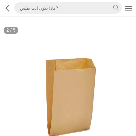
2
/
5