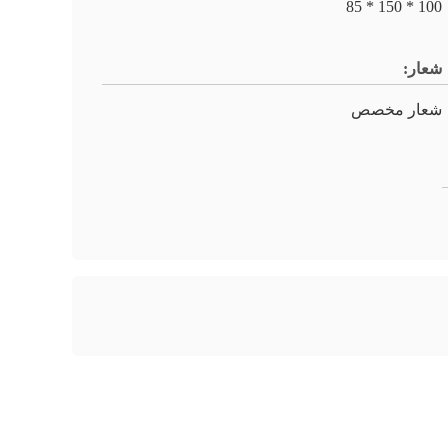
100 * 150 * 85
شعار:
شعار مخصص