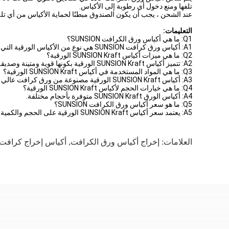
تلفها ومنع دخول أي رطوبة إلى الأكياس.
عند الشحن ، يجب أن يكون الصندوق مبطنًا لحماية الأكياس من أي تل
التعليمات:
Q1: ما هي أكياس ورق الكرافت SUNSION؟
A1: أكياس ورق كرافت SUNSION هي نوع من الأكياس الورقية التي تنتجها SUNSION برقم الموديل SN1 ومكان المنشأ الصين.
Q2: ما هي ميزات أكياس SUNSION Kraft الورقية؟
A2: تتميز أكياس SUNSION Kraft الورقية بكونها قوية ومتينة وصديقة للبيئة.
Q3: ما هي المواد المستخدمة في أكياس SUNSION Kraft الورقية؟
A3: أكياس SUNSION Kraft الورقية مصنوعة من ورق كرافت عالي الجودة.
Q4: ما هي خيارات الحجم لأكياس SUNSION Kraft الورقية؟
A4: أكياس الورق SUNSION Kraft متوفرة بأحجام مختلفة.
Q5: ما هو سعر أكياس ورق الكرافت SUNSION؟
A5: يعتمد سعر أكياس SUNSION Kraft الورقية على الحجم والكمية والمتطلبات الأخرى.
العلامات:
إخراج أكياس ورق الكرافت
,
أكياس إخراج كرافت مقاس