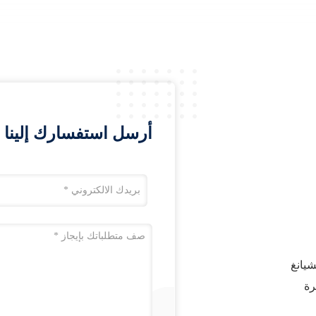
أرسل استفسارك إلينا 
، طريق هونغشيانغ
رة