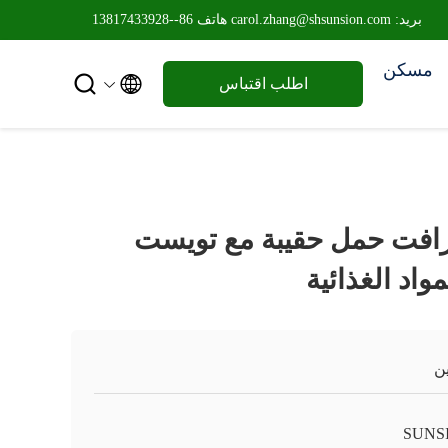
بريد: carol.zhang@shsunsion.com
هاتف 86--13817433928
مسكن


اطلب اقتباس
 الكرافت حمل حقيبة مع تويست
اد الغذائية
ن
SUNS