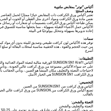
أكياس "توتر" بمقابض ملتوية
وصف المنتج:
تعتبر أكياس ورق الكرافت ذات المقابض خيارًا ممتازًا لحمل العناصر
نفس مادة ورق الكرافت ومواد أخرى مثل القطن أو الجوت أو الشريط مع
يمكن طباعة أكياس ورق الكرافت بتصميمات أو شعارات أو رسائل مخصص
الأكياس حمل الأشياء الثقيلة بسهولة ، مما يجعلها مناسبة للتسوق في
إعادة تدويرها بسهولة وتتحلل بيولوجيًا في البيئة.
سمات:
توفر هذه الأكياس لون كرافت طبيعي وصديق للبيئة بدون أي مواد كيم
أسرع.
التطبيقات:
لاحتياجات التعبئة والتغليف.مكان المنشأ هو الصين ، وتأتي الحقائب بأ
ورق الكرافت SUNSION SN1 هي الخيار الأمثل.
التخصيص:
أكياس ورق كرافت من SUNSION |SN1 من الصين
تصنع أكياس ورق الكرافت من ON
بالقالب.
التعبئة والشحن:
التعبئة والتغليف والشحن
ي