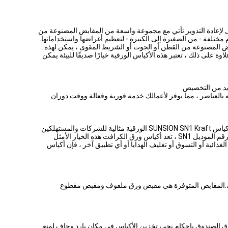
بل لإعادة التدوير.تأتي مع مجموعة واسعة من المقابض المصنوعة من
ختلفة - من الصغيرة إلى الكبيرة - لتعظيم أغراضها واستخداماتها.
بض المصنوعة من القطن أو الجوت أو الشريط المقوى ، يمكن لهذه
 على ذلك ، تعتبر هذه الأكياس الورقية خيارًا صديقًا للبيئة يمكن
يد من التخصيص.
6 #.إنه يضمن عدم تمزقه أو تمزقه بسهولة عند تحميله بالعناصر ، مما يوفر لأعمالك خدمة فورية وفعالة ووقت دوران
أكياس SUNSION SN1 Kraft الورقية مثالية لتعبئة المواد الغذائية والتسوق وتعبئة الهدايا.مع شكل قاع مربع وشعارات مخصصة وألوان مختلفة ، تعتبر أكياس SUNSION SN1 Kraft الورقية مثالية للشركات والمستهلكين
على حد سواء.الأكياس مصنوعة من ورق كرافت عالي الجودة ، وتأتي إما بمقبض ورقي ملتوي أو بمقبض مقطوع.مع اسم العلامة التجارية SUNSION ورقم الموديل SN1 ، تعد أكياس ورق الكرافت هذه الخيار الأمثل
لغذائية أو التسوق أو تغليف الهدايا أو أي تطبيق آخر ، فإن أكياس
كسو وما إلى ذلك.المقابض المتوفرة هي مقبض ورق ملفوف ومقبض مقطوع
لاتصال الشخصي ، ويجب إغلاق الصندوق بإحكام.يجب تخزين الأكياس في مكان بارد وجاف لمنع