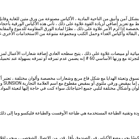
 بشكل آمن وأنيق.من الناحية المادية ، الأكياس مصنوعة من ورق متين للغاية وقا
 تعزيز إضافي لزيادة القوة.علاوة على ذلك ، تأتي هذه الأكياس الورقية بأحجام م
ة إذا لزم الأمر.علاوة على ذلك ، نظرًا لمادة الورق المقاومة للدموع والمقا
 البقالة وأكياس الغداء وحمل الكتب ومجموعة متنوعة من الاستخدامات الأخرى.علاوة
يائية أو مبيضات.علاوة على ذلك ، يتيح سطحه العادي إضافة شعارات الأعمال لمز
من حيث الحجم والقوة ، هذه الحقيبة مناسبة لمحلات البقالة أو سلع التجزئة مع وزنها الأساسي 0
لوان وأشكال مختلفة لتلبي جميع احتياجاتك.سواء كنت في حاجة إليها لتعبئة المواد ا
SUNSI من ورق كرافت عالي الجودة وتقنية الطباعة المستخدمة هي طباعة الأوفست والطباعة فلي
تم شحن أكياس ورق الكرافت عادةً في صناديق تحتوي على 25-50 كيسًا.يجب وضع الأكياس في الصندوق بأقل قدر من ا