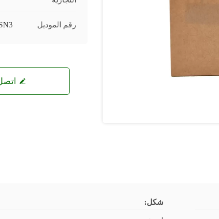
رقم الموديل
SN3
اتصل 
شكل: