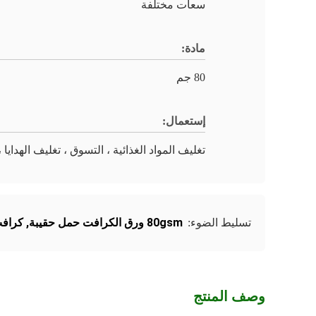
سعات مختلفة
مادة:
80 جم
إستعمال:
تغليف المواد الغذائية ، التسوق ، تغليف الهدايا ،
80gsm ورق الكرافت حمل حقيبة
,
كرافت
تسليط الضوء:
وصف المنتج