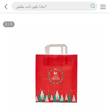
2
/
5