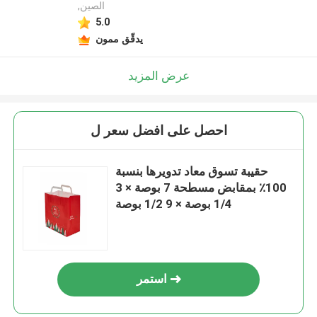
,الصين
5.0
يدقّق ممون
عرض المزيد
احصل على افضل سعر ل
حقيبة تسوق معاد تدويرها بنسبة
100٪ بمقابض مسطحة 7 بوصة × 3
1/4 بوصة × 9 1/2 بوصة
استمر