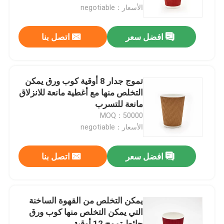
الأسعار：negotiable
معلومات عنا
افضل سعر
اتصل بنا
جولة في المعمل
تموج جدار 8 أوقية كوب ورق يمكن
مراقبة الجودة
التخلص منها مع أغطية مانعة للانزلاق
مانعة للتسرب
MOQ：50000
اتصل بنا
الأسعار：negotiable
أخبار
افضل سعر
اتصل بنا
حالات
يمكن التخلص من القهوة الساخنة
التي يمكن التخلص منها كوب ورق
كوب بلاستيك للاستعمال مرة واحدة
حائط تموج 12 أوقية