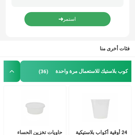
حاوية طعام احباط
لفة رقائق الألومنيوم
فئات أخرى منا
المنبثقة ورقة احباط
كوب بلاستيك للاستعمال مرة واحدة
(36)
ورق سيليكون مضاد للدهون
فيلم PVC تتشبث
ورق شمع مقاوم للشحوم
24 أوقية أكواب بلاستيكية
حاويات تخزين الحساء