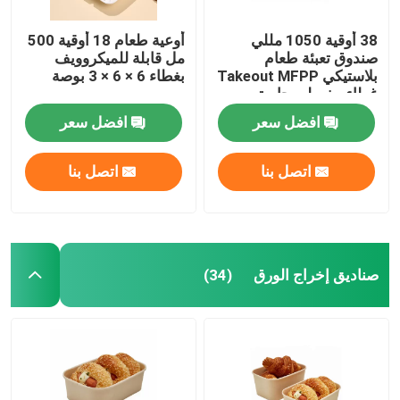
38 أوقية 1050 مللي
أوعية طعام 18 أوقية 500
صندوق تعبئة طعام
مل قابلة للميكروويف
بلاستيكي Takeout MFPP
بغطاء 6 × 6 × 3 بوصة
غطاء مفصلي حاوية
ميكرووافابل 9 × 9 × 2.8
افضل سعر
افضل سعر
بوصة
اتصل بنا
اتصل بنا
صناديق إخراج الورق
(34)