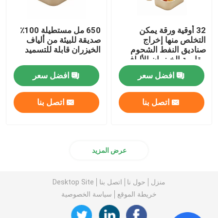
32 أوقية ورقة يمكن
650 مل مستطيلة 100٪
التخلص منها إخراج
صديقة للبيئة من ألياف
صناديق النفط الشحوم
الخيزران قابلة للتسميد
مقاومة الخيزران الألياف
الحاويات
افضل سعر
افضل سعر
اتصل بنا
اتصل بنا
عرض المزيد
منزل
حول نا
اتصل بنا
Desktop Site
خريطة الموقع
سياسة الخصوصية