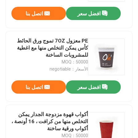
افضل سعر
اتصل بنا
PE معزول 7OZ تموج ورق الحائط
كأس يمكن التخلص منها مع اغطية
للمشروبات الساخنة
MOQ：50000
الأسعار：negotiable
افضل سعر
اتصل بنا
مسكن
أكواب قهوة مزدوجة الجدار يمكن
منتجات
التخلص منها من كرافت ، 16 أونصة ،
أكواب ورقية ساخنة
عرض الواقع الافتراضي
MOQ：50000