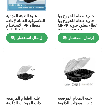
المنتجات
حاوية طعام للخروج بها
علبة التعبئة الغذائية
حاوية طعام للخروج بها
البلاستيكية القابلة لإعادة
MFPP غطاء مغلق حاوية
الاستخدام PP مغطاة
عرض الواقع الافتراضي
ميكروويفية 9 × 6 × 2.6
مغطاة الحاوية
الميكروويفية 10.2 ×
إرسال استفسار
إرسال استفسار
10.2 × 3.2
كوب بلاستيك للاستعمال مرة واحدة
كوب الورق القابل للتصرف
أكياس ورق الكرافت
حقيبة بلاستيكية يمكن التخلص منها
علبة الطعام المرصعة
علبة الطعام المرصعة
صندوق تغليف المواد الغذائية البلاستيكية
ذات الموجات الدقيقة
ذات الموجات الدقيقة