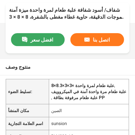
شفاف/ أسود شفافة علبة طعام لمرة واحدة ميزة آمنة
للموجات الدقيقة، حاوية غطاء مغطى بالشفرة، 8 × 8 × 3
× 3
اتصل بنا
افضل سعر
منتوج وصف
,
8×8.3×3×3× علبة طعام لمرة واحدة
علبة طعام مرة واحدة آمنة في الميكروويف
تسليط الضوء:
علبة طعام مرفوفة بطاقة PP
,
الصين
مكان المنشأ
sunsion
اسم العلامة التجارية