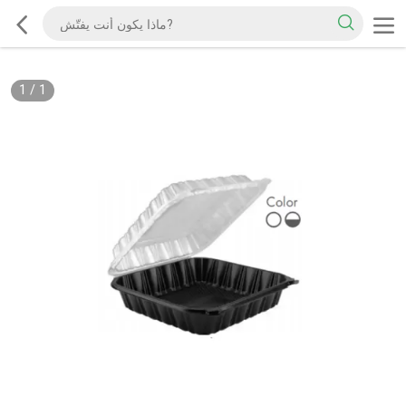
1
/
1